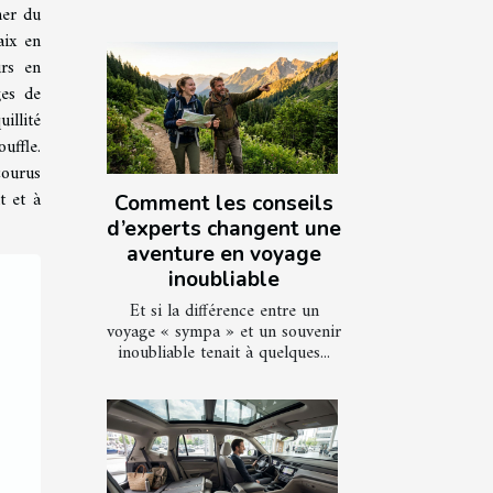
ner du
aix en
urs en
ges de
illité
ffle.
courus
t et à
Comment les conseils
d’experts changent une
aventure en voyage
inoubliable
Et si la différence entre un
voyage « sympa » et un souvenir
inoubliable tenait à quelques...