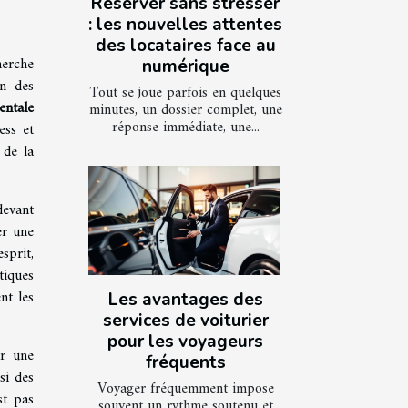
Réserver sans stresser
: les nouvelles attentes
des locataires face au
herche
numérique
in des
Tout se joue parfois en quelques
entale
minutes, un dossier complet, une
réponse immédiate, une...
ess et
 de la
devant
er une
sprit,
tiques
nt les
Les avantages des
services de voiturier
pour les voyageurs
ur une
fréquents
si des
Voyager fréquemment impose
st pas
souvent un rythme soutenu et