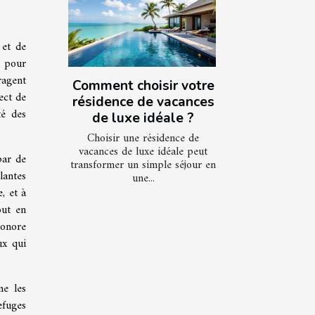
 et de
e pour
ragent
Comment choisir votre
ect de
résidence de vacances
té des
de luxe idéale ?
Choisir une résidence de
vacances de luxe idéale peut
par de
transformer un simple séjour en
lantes
une...
, et à
out en
sonore
ux qui
me les
efuges