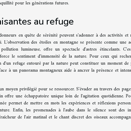
uillité pour les générations futures.
aisantes au refuge
donneurs en quête de sérénité peuvent s'adonner à des activités et r
soi. L'observation des étoiles en montagne se présente comme une ac
ollution lumineuse, offre un spectacle d'astres étincelants. C'e
nforce le sentiment d'immensité de la nature. Pour ceux qui reche
sein d'un refuge entouré par la nature peut constituer un moment de 
 face à un panorama montagneux aide à ancrer la présence et intensi
un moyen privilégié pour se ressourcer. S'évader au travers des page
n offre une échappatoire unique loin de l'agitation quotidienne. Po
nnée permet de mettre en mots les expériences et réflexions personn
nture. Enfin, les promenades à l'aube dans le silence sont des in
fraîcheur de l'air matinal et le chant discret des oiseaux accompagn