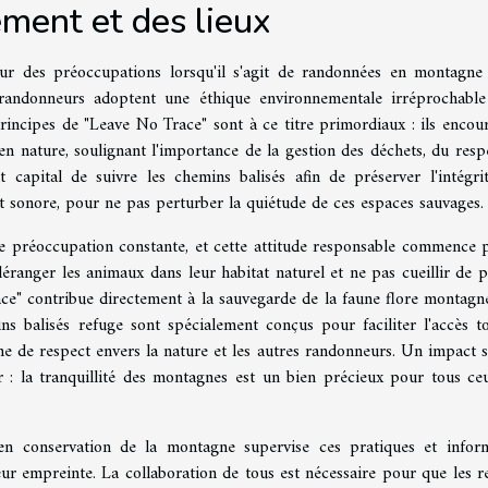
ment et des lieux
ur des préoccupations lorsqu'il s'agit de randonnées en montagne
s randonneurs adoptent une éthique environnementale irréprochabl
 principes de "Leave No Trace" sont à ce titre primordiaux : ils encou
n nature, soulignant l'importance de la gestion des déchets, du resp
t capital de suivre les chemins balisés afin de préserver l'intégri
 sonore, pour ne pas perturber la quiétude de ces espaces sauvages.
 préoccupation constante, et cette attitude responsable commence 
déranger les animaux dans leur habitat naturel et ne pas cueillir de p
ce" contribue directement à la sauvegarde de la faune flore montagne
ins balisés refuge sont spécialement conçus pour faciliter l'accès t
gne de respect envers la nature et les autres randonneurs. Un impact 
r : la tranquillité des montagnes est un bien précieux pour tous ce
 en conservation de la montagne supervise ces pratiques et infor
leur empreinte. La collaboration de tous est nécessaire pour que les r