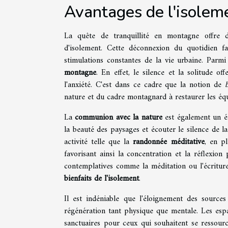
Avantages de l'isole
La quête de tranquillité en montagne offre 
d'isolement. Cette déconnexion du quotidien f
stimulations constantes de la vie urbaine. Parmi
montagne
. En effet, le silence et la solitude off
l'anxiété. C'est dans ce cadre que la notion de
nature et du cadre montagnard à restaurer les équ
La
communion avec la nature
est également un él
la beauté des paysages et écouter le silence de 
activité telle que la
randonnée méditative
, en p
favorisant ainsi la concentration et la réflexion
contemplatives comme la méditation ou l'écriture,
bienfaits de l'isolement
.
Il est indéniable que l'éloignement des sources
régénération tant physique que mentale. Les espa
sanctuaires pour ceux qui souhaitent se ressour