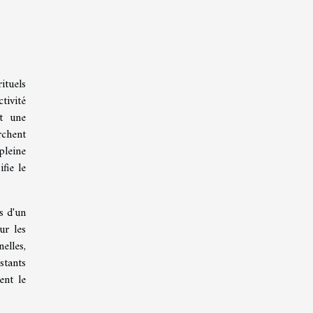
ituels
tivité
st une
rchent
pleine
fie le
s d'un
ur les
elles,
stants
ent le