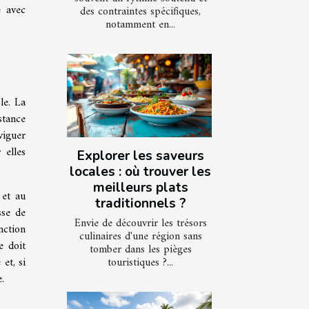
e avec
des contraintes spécifiques,
notamment en...
le. La
stance
viguer
 elles
Explorer les saveurs
locales : où trouver les
meilleurs plats
 et au
traditionnels ?
sse de
Envie de découvrir les trésors
nction
culinaires d'une région sans
e doit
tomber dans les pièges
touristiques ?...
et, si
.