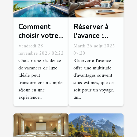
Comment
Réserver à
choisir votre
l'avance :
résidence de
Avantages et
Vendredi 28
Mardi 26 août 2025
vacances de
conseils
novembre 2025 02:22
07:20
Choisir une résidence
Réserver à l'avance
luxe idéale ?
de vacances de luxe
offre une multitude
idéale peut
d'avantages souvent
transformer un simple
sous-estimés, que ce
séjour en une
soit pour un voyage,
expérience...
un...