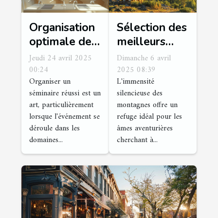
Organisation
Sélection des
optimale de
meilleurs
séminaires
refuges de
Jeudi 24 avril 2025
Dimanche 6 avril
dans des
montagne
00:24
2025 08:39
Organiser un
L'immensité
domaines
pour
séminaire réussi est un
silencieuse des
français
randonneurs
art, particulièrement
montagnes offre un
en quête de
lorsque l'événement se
refuge idéal pour les
tranquillité
déroule dans les
âmes aventurières
domaines...
cherchant à...