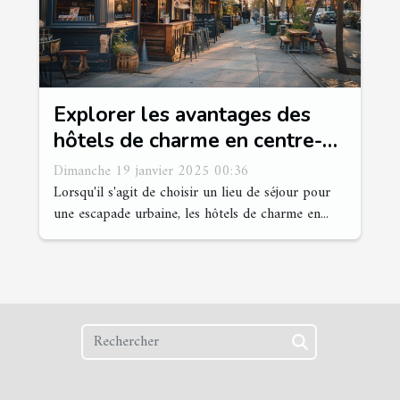
Explorer les avantages des
hôtels de charme en centre-
ville pour un séjour idéal
Dimanche 19 janvier 2025 00:36
Lorsqu'il s'agit de choisir un lieu de séjour pour
une escapade urbaine, les hôtels de charme en...