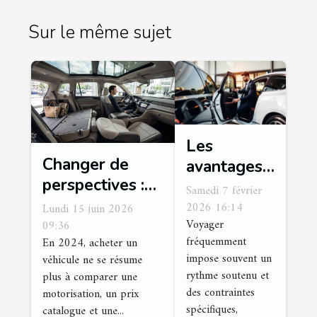
Sur le même sujet
Les
Changer de
avantages
perspectives :
des
Samedi 7 février
l’aménagement,
services de
2026 16:14
Lundi 15 juin 2026
Voyager
nouveau critère
09:36
voiturier
fréquemment
En 2024, acheter un
pour choisir son
pour les
impose souvent un
véhicule ne se résume
véhicule en
voyageurs
rythme soutenu et
plus à comparer une
2024
fréquents
des contraintes
motorisation, un prix
spécifiques,
catalogue et une...