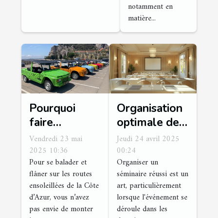
notamment en
matière...
Pourquoi
Organisation
faire
optimale de
confiance à
séminaires
Vendredi 23 mai
Jeudi 24 avril 2025
Méhariviera
dans des
2025 10:36
00:24
Pour se balader et
Organiser un
pour la
domaines
flâner sur les routes
séminaire réussi est un
location
français
ensoleillées de la Côte
art, particulièrement
d’une Méhari
d’Azur, vous n’avez
lorsque l'événement se
?
pas envie de monter
déroule dans les