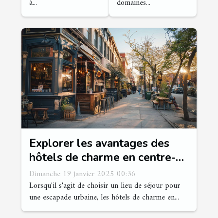
à...
domaines...
Explorer les avantages des
hôtels de charme en centre-
ville pour un séjour idéal
Dimanche 19 janvier 2025 00:36
Lorsqu'il s'agit de choisir un lieu de séjour pour
une escapade urbaine, les hôtels de charme en...