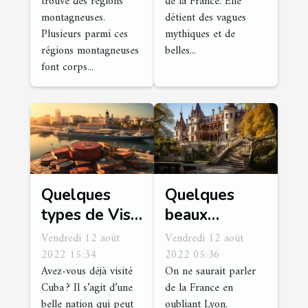
trouve des régions
de la France. Elle
montagneuses.
détient des vagues
Plusieurs parmi ces
mythiques et de
régions montagneuses
belles...
font corps...
Quelques
Quelques
types de Visa
beaux
Cuba
châteaux à
Vendredi 12 août
Vendredi 12 août
Lyon
2022 15:34
2022 05:36
Avez-vous déjà visité
On ne saurait parler
Cuba ? Il s’agit d’une
de la France en
belle nation qui peut
oubliant Lyon.