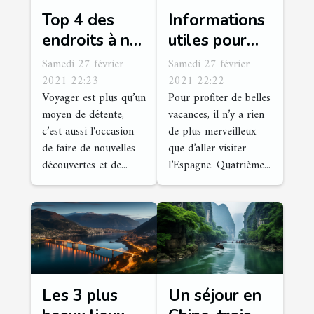
Top 4 des
Informations
endroits à ne
utiles pour
pas manquer
les touristes
Samedi 27 février
Samedi 27 février
en Italie
se rendant en
2021 22:23
2021 22:22
Voyager est plus qu’un
Pour profiter de belles
Espagne
moyen de détente,
vacances, il n’y a rien
c’est aussi l'occasion
de plus merveilleux
de faire de nouvelles
que d’aller visiter
découvertes et de...
l’Espagne. Quatrième...
Les 3 plus
Un séjour en