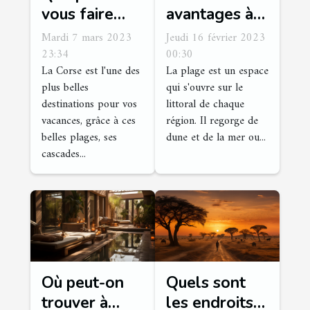
vous faire
avantages à
comme
visiter la
Mardi 7 mars 2023
Jeudi 16 février 2023
activités en
plage
23:34
00:30
La Corse est l'une des
La plage est un espace
Polischellu ?
d'Arène Cros
plus belles
qui s'ouvre sur le
destinations pour vos
littoral de chaque
vacances, grâce à ces
région. Il regorge de
belles plages, ses
dune et de la mer ou...
cascades...
Où peut-on
Quels sont
trouver à
les endroits à