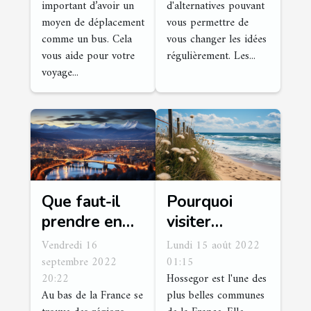
important d’avoir un
d'alternatives pouvant
moyen de déplacement
vous permettre de
comme un bus. Cela
vous changer les idées
vous aide pour votre
régulièrement. Les...
voyage...
Que faut-il
Pourquoi
prendre en
visiter
compte pour
Hossegor ?
Vendredi 16
Lundi 15 août 2022
réussir le
septembre 2022
01:15
20:22
Hossegor est l'une des
tourisme à
Au bas de la France se
plus belles communes
Grenoble ?