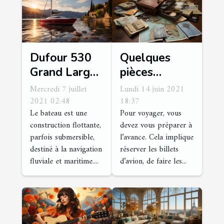
Dufour 530
Quelques
Grand Large :
pièces
que faut-il en
obligatoires
Mercredi 7 juillet
Lundi 14 juin 2021
savoir ?
pour voyager
2021 02:48
18:37
Le bateau est une
Pour voyager, vous
construction flottante,
devez vous préparer à
parfois submersible,
l’avance. Cela implique
destiné à la navigation
réserver les billets
fluviale et maritime....
d’avion, de faire les...