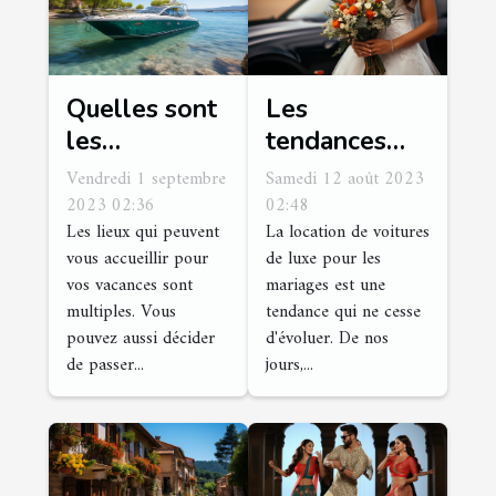
Quelles sont
Les
les
tendances
démarches
actuelles
Vendredi 1 septembre
Samedi 12 août 2023
pour louer un
dans la
2023 02:36
02:48
Les lieux qui peuvent
La location de voitures
bateau de
location de
vous accueillir pour
de luxe pour les
plaisance ?
voitures de
vos vacances sont
mariages est une
luxe pour les
multiples. Vous
tendance qui ne cesse
mariages
pouvez aussi décider
d'évoluer. De nos
de passer...
jours,...