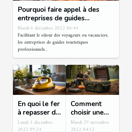
Pourquoi faire appel à des
entreprises de guides
touristiques professionnels ?
Mardi 6 décembre 2022 06:44
Facilitant le séjour des voyageurs ou vacanciers,
les entreprises de guides touristiques
professionnels...
En quoi le fer
Comment
à repasser de
choisir une
voyage est-il
glacière pour
Lundi 5 décembre
Mardi 29 novembre
indispensable
camping ou
2022 09:24
2022 04:52