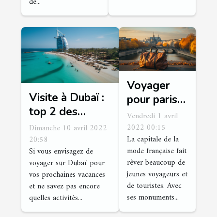
de...
Voyager
Visite à Dubaï :
pour paris :
top 2 des
quelques
Vendredi 1 avril
activités
conseils
2022 00:15
Dimanche 10 avril 2022
incontournables
La capitale de la
20:58
pour en
mode française fait
Si vous envisagez de
à faire
profiter
rêver beaucoup de
voyager sur Dubaï pour
jeunes voyageurs et
vos prochaines vacances
de touristes. Avec
et ne savez pas encore
ses monuments...
quelles activités...