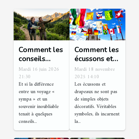
Comment les
Comment les
conseils
écussons et
d’experts
drapeaux
Mardi 16 juin 2026
Mardi 18 novembre
changent une
renforcent-ils
21:30
2025 14:10
Et si la différence
Les écussons et
aventure en
l'identité
entre un voyage «
drapeaux ne sont pas
voyage
nationale ?
sympa » et un
de simples objets
inoubliable
souvenir inoubliable
décoratifs. Véritables
tenait à quelques
symboles, ils incarnent
conseils...
la...