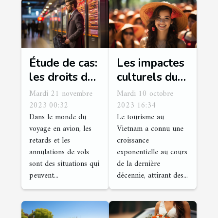
Étude de cas:
Les impactes
les droits des
culturels du
passagers en
tourisme au
Mardi 21 novembre
Mardi 10 octobre
cas de retard
Vietnam
2023 00:32
2023 16:34
Dans le monde du
Le tourisme au
ou
voyage en avion, les
Vietnam a connu une
d'annulation
retards et les
croissance
de vol
annulations de vols
exponentielle au cours
sont des situations qui
de la dernière
peuvent...
décennie, attirant des...