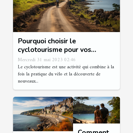
Pourquoi choisir le
cyclotourisme pour vos
vacances cette année ?
Mercredi 31 mai 2023 02:46
Le cyclotourisme est une activité qui combine à la
fois la pratique du vélo et la découverte de
nouveaux...
Comment