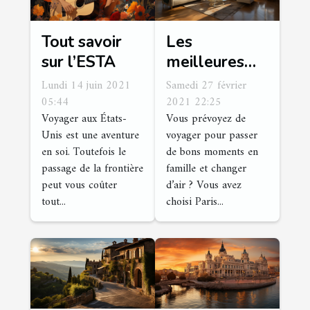
Tout savoir
Les
sur l’ESTA
meilleures
adresses pour
Lundi 14 juin 2021
Samedi 27 février
un séjour
05:44
2021 22:25
Voyager aux États-
Vous prévoyez de
réussi à paris
Unis est une aventure
voyager pour passer
en soi. Toutefois le
de bons moments en
passage de la frontière
famille et changer
peut vous coûter
d’air ? Vous avez
tout...
choisi Paris...