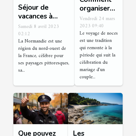
Séjour de
organiser
vacances à
sa lune de
Vendredi 24 mars
Normandie :
miel ?
2023 09:40
Samedi 8 avril 2023
quelles sont les
Le voyage de noces
02:12
est une tradition
La Normandie est une
activités
qui remonte à la
région du nord-ouest de
incontournables
période qui suit la
la France, célèbre pour
à faire dans
célébration du
ses paysages pittoresques,
cette région ?
mariage d'un
sa...
couple...
Que pouvez
Les