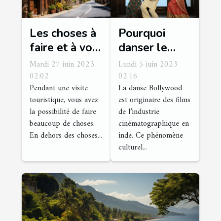
Les choses à
Pourquoi
faire et à voir
danser le
à Cuges les
Bollywood à
Mardi 27 juin 2023
Lundi 5 juin 2023
Pins
vos occasions
02:02
02:16
Pendant une visite
La danse Bollywood
de fêtes ?
touristique, vous avez
est originaire des films
la possibilité de faire
de l’industrie
beaucoup de choses.
cinématographique en
En dehors des choses...
inde. Ce phénomène
culturel...