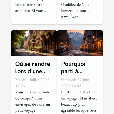
vite attirer votre
Qualifiée de Ville
attention. Si vous...
lumière de tout le
pays, Lyon...
Où se rendre
Pourquoi
lors d’une
parti à
visite
Chamonix
Mardi 5 juillet 2022
Mercredi 29 juin
touristique à
pour vos
18:25
2022 16:08
Vous êtes en période
Il est bien d'effectuer
Vierzon
vacances
de congé ? Vous
un voyage. Mais il est
d'hiver ?
envisagez de faire un
beaucoup plus
petit voyage
agréable lorsque vous