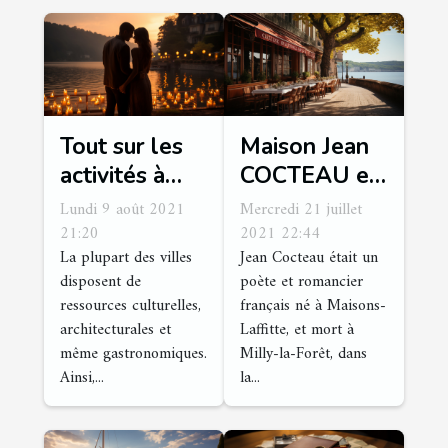
Tout sur les
Maison Jean
activités à
COCTEAU et
mener durant
restaurant le
Lundi 9 août 2021
Mercredi 21 juillet
les voyages
cygne : tout
21:20
2021 22:44
La plupart des villes
Jean Cocteau était un
en amoureux
savoir
disposent de
poète et romancier
ressources culturelles,
français né à Maisons-
architecturales et
Laffitte, et mort à
même gastronomiques.
Milly-la-Forêt, dans
Ainsi,...
la...