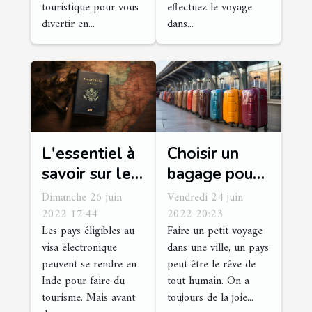
touristique pour vous
effectuez le voyage
divertir en...
dans...
L'essentiel à
Choisir un
savoir sur le
bagage pour
visa
un court
Dimanche 26 juin
Vendredi 24 juin
électronique
séjour : que
2022 17:44
2022 20:23
Les pays éligibles au
Faire un petit voyage
pour le
faut-il savoir
visa électronique
dans une ville, un pays
tourisme en
?
peuvent se rendre en
peut être le rêve de
Inde
Inde pour faire du
tout humain. On a
tourisme. Mais avant
toujours de la joie...