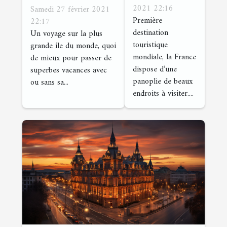
incontournables
ne pas
2021 22:16
Samedi 27 février 2021
Première
22:17
manquer
destination
Un voyage sur la plus
touristique
grande île du monde, quoi
mondiale, la France
de mieux pour passer de
dispose d’une
superbes vacances avec
panoplie de beaux
ou sans sa...
endroits à visiter....