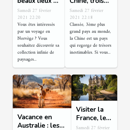
beaux lieux à
Chine, trois
visiter en
endroits à
Samedi 27 février
Samedi 27 février
Norvège
voir
2021 22:20
2021 22:18
Vous êtes intéressés
Classée, 3ème plus
absolument
par un voyage en
grand pays au monde,
Norvège ? Vous
la Chine est un pays
souhaitez découvrir sa
qui regorge de trésors
collection infinie de
inestimables. Si vous...
paysages...
Visiter la
Vacance en
France, les
Australie : les
endroits à
Samedi 27 février