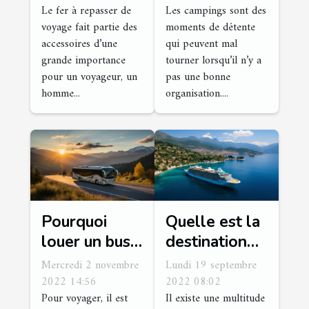
Le fer à repasser de
Les campings sont des
?
excursion ?
voyage fait partie des
moments de détente
accessoires d’une
qui peuvent mal
grande importance
tourner lorsqu’il n’y a
pour un voyageur, un
pas une bonne
homme...
organisation....
Pourquoi
Quelle est la
louer un bus
destination
pour voyager
idéale où l'on
Mercredi 2 novembre
Lundi 19 septembre
?
peut faire une
2022 14:56
2022 08:02
Pour voyager, il est
Il existe une multitude
croisière ?