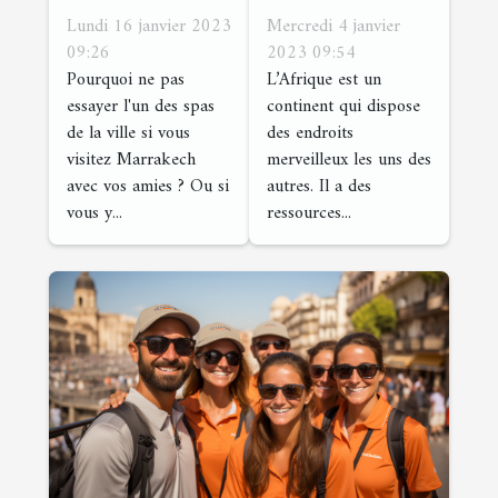
Marrakech
visiter en
Lundi 16 janvier 2023
Mercredi 4 janvier
les meilleurs
Afrique ?
09:26
2023 09:54
Pourquoi ne pas
L’Afrique est un
spas où les
essayer l'un des spas
continent qui dispose
couples
de la ville si vous
des endroits
peuvent
visitez Marrakech
merveilleux les uns des
s'adonner à
avec vos amies ? Ou si
autres. Il a des
des ébats ?
vous y...
ressources...