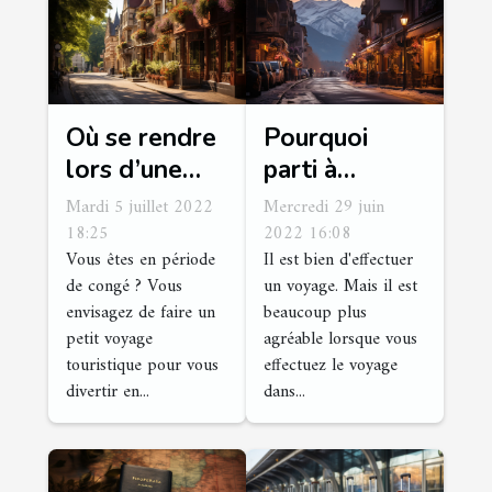
Où se rendre
Pourquoi
lors d’une
parti à
visite
Chamonix
Mardi 5 juillet 2022
Mercredi 29 juin
touristique à
pour vos
18:25
2022 16:08
Vous êtes en période
Il est bien d'effectuer
Vierzon
vacances
de congé ? Vous
un voyage. Mais il est
d'hiver ?
envisagez de faire un
beaucoup plus
petit voyage
agréable lorsque vous
touristique pour vous
effectuez le voyage
divertir en...
dans...