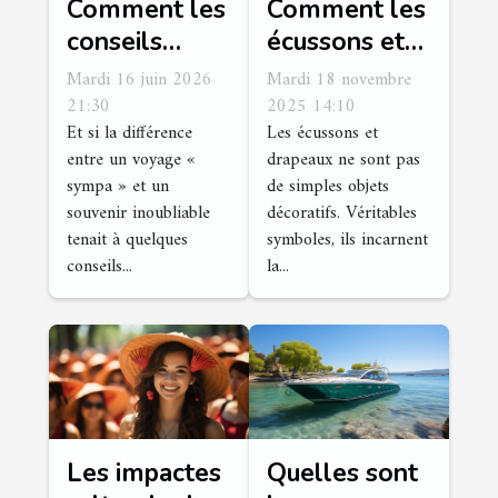
Comment les
Comment les
conseils
écussons et
d’experts
drapeaux
Mardi 16 juin 2026
Mardi 18 novembre
changent une
renforcent-ils
21:30
2025 14:10
Et si la différence
Les écussons et
aventure en
l'identité
entre un voyage «
drapeaux ne sont pas
voyage
nationale ?
sympa » et un
de simples objets
inoubliable
souvenir inoubliable
décoratifs. Véritables
tenait à quelques
symboles, ils incarnent
conseils...
la...
Les impactes
Quelles sont