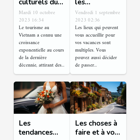
culturels du
les
tourisme au
démarches
Mardi 10 octobre
Vendredi 1 septembre
Vietnam
pour louer un
2023 16:34
2023 02:36
Le tourisme au
Les lieux qui peuvent
bateau de
Vietnam a connu une
vous accueillir pour
plaisance ?
croissance
vos vacances sont
exponentielle au cours
multiples. Vous
de la dernière
pouvez aussi décider
décennie, attirant des...
de passer...
Les
Les choses à
tendances
faire et à voir