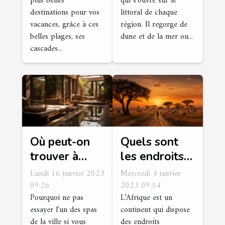
plus belles
qui s'ouvre sur le
destinations pour vos
littoral de chaque
vacances, grâce à ces
région. Il regorge de
belles plages, ses
dune et de la mer ou...
cascades...
Où peut-on
Quels sont
trouver à
les endroits à
Marrakech
visiter en
Lundi 16 janvier 2023
Mercredi 4 janvier
les meilleurs
Afrique ?
09:26
2023 09:54
Pourquoi ne pas
L’Afrique est un
spas où les
essayer l'un des spas
continent qui dispose
couples
de la ville si vous
des endroits