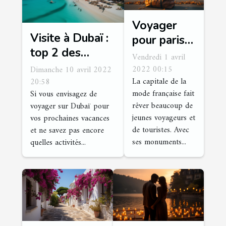
Voyager
Visite à Dubaï :
pour paris :
top 2 des
quelques
Vendredi 1 avril
activités
conseils
2022 00:15
Dimanche 10 avril 2022
incontournables
La capitale de la
20:58
pour en
mode française fait
Si vous envisagez de
à faire
profiter
rêver beaucoup de
voyager sur Dubaï pour
jeunes voyageurs et
vos prochaines vacances
de touristes. Avec
et ne savez pas encore
ses monuments...
quelles activités...