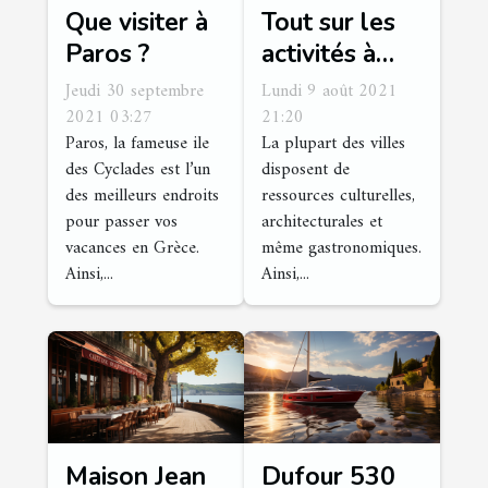
Que visiter à
Tout sur les
Paros ?
activités à
mener durant
Jeudi 30 septembre
Lundi 9 août 2021
les voyages
2021 03:27
21:20
Paros, la fameuse ile
La plupart des villes
en amoureux
des Cyclades est l’un
disposent de
des meilleurs endroits
ressources culturelles,
pour passer vos
architecturales et
vacances en Grèce.
même gastronomiques.
Ainsi,...
Ainsi,...
Maison Jean
Dufour 530