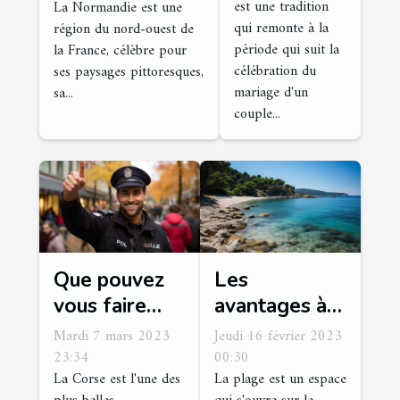
est une tradition
La Normandie est une
activités
qui remonte à la
région du nord-ouest de
incontournables
période qui suit la
la France, célèbre pour
à faire dans
célébration du
ses paysages pittoresques,
cette région ?
mariage d'un
sa...
couple...
Que pouvez
Les
vous faire
avantages à
comme
visiter la
Mardi 7 mars 2023
Jeudi 16 février 2023
activités en
plage
23:34
00:30
La Corse est l'une des
La plage est un espace
Polischellu ?
d'Arène Cros