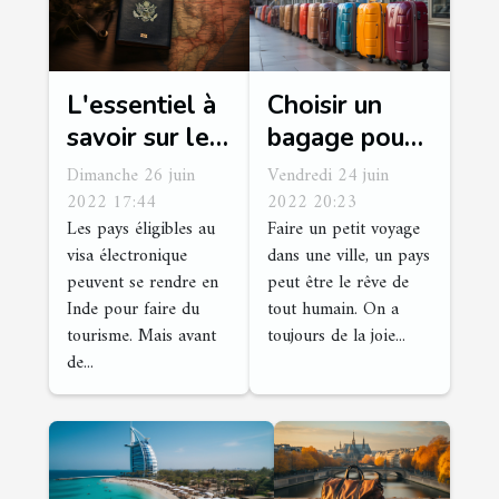
L'essentiel à
Choisir un
savoir sur le
bagage pour
visa
un court
Dimanche 26 juin
Vendredi 24 juin
électronique
séjour : que
2022 17:44
2022 20:23
Les pays éligibles au
Faire un petit voyage
pour le
faut-il savoir
visa électronique
dans une ville, un pays
tourisme en
?
peuvent se rendre en
peut être le rêve de
Inde
Inde pour faire du
tout humain. On a
tourisme. Mais avant
toujours de la joie...
de...