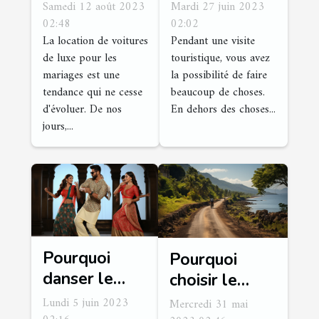
actuelles
à Cuges les
Samedi 12 août 2023
Mardi 27 juin 2023
dans la
Pins
02:48
02:02
La location de voitures
Pendant une visite
location de
de luxe pour les
touristique, vous avez
voitures de
mariages est une
la possibilité de faire
luxe pour les
tendance qui ne cesse
beaucoup de choses.
mariages
d'évoluer. De nos
En dehors des choses...
jours,...
Pourquoi
Pourquoi
danser le
choisir le
Bollywood à
cyclotourisme
Lundi 5 juin 2023
Mercredi 31 mai