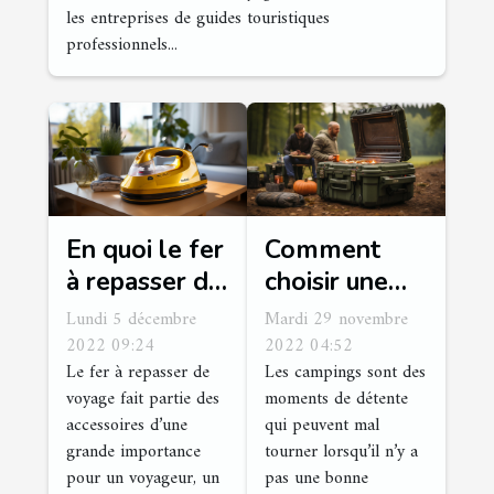
les entreprises de guides touristiques
professionnels...
En quoi le fer
Comment
à repasser de
choisir une
voyage est-il
glacière pour
Lundi 5 décembre
Mardi 29 novembre
indispensable
camping ou
2022 09:24
2022 04:52
Le fer à repasser de
Les campings sont des
?
excursion ?
voyage fait partie des
moments de détente
accessoires d’une
qui peuvent mal
grande importance
tourner lorsqu’il n’y a
pour un voyageur, un
pas une bonne