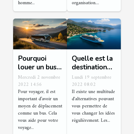
homme...
organisation....
Pourquoi
Quelle est la
louer un bus
destination
pour voyager
idéale où l'on
Mercredi 2 novembre
Lundi 19 septembre
?
peut faire une
2022 14:56
2022 08:02
Pour voyager, il est
Il existe une multitude
croisière ?
important d’avoir un
d'alternatives pouvant
moyen de déplacement
vous permettre de
comme un bus. Cela
vous changer les idées
vous aide pour votre
régulièrement. Les...
voyage...