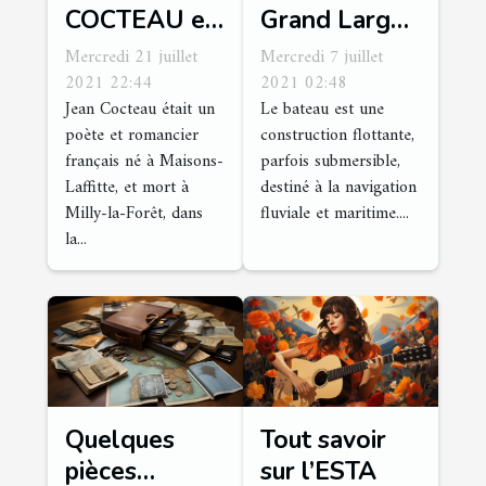
COCTEAU et
Grand Large :
restaurant le
que faut-il en
Mercredi 21 juillet
Mercredi 7 juillet
cygne : tout
savoir ?
2021 22:44
2021 02:48
Jean Cocteau était un
Le bateau est une
savoir
poète et romancier
construction flottante,
français né à Maisons-
parfois submersible,
Laffitte, et mort à
destiné à la navigation
Milly-la-Forêt, dans
fluviale et maritime....
la...
Quelques
Tout savoir
pièces
sur l’ESTA