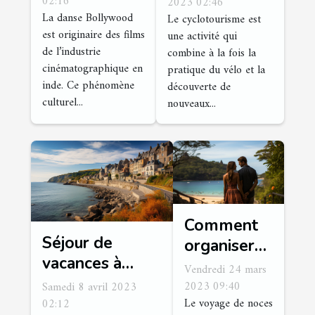
vos occasions
02:16
pour vos
2023 02:46
La danse Bollywood
Le cyclotourisme est
de fêtes ?
vacances
est originaire des films
une activité qui
cette année ?
de l’industrie
combine à la fois la
cinématographique en
pratique du vélo et la
inde. Ce phénomène
découverte de
culturel...
nouveaux...
Comment
Séjour de
organiser
vacances à
sa lune de
Vendredi 24 mars
Normandie :
miel ?
2023 09:40
Samedi 8 avril 2023
quelles sont les
Le voyage de noces
02:12