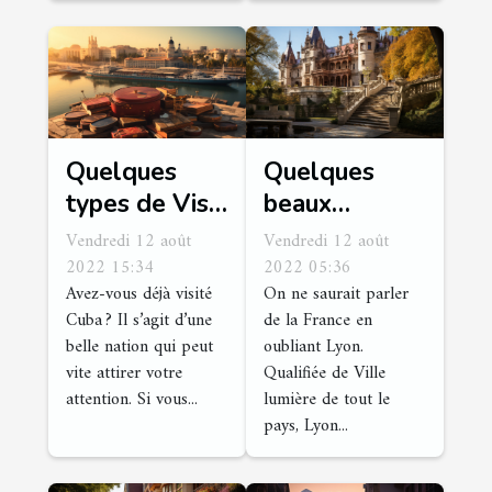
Quelques
Quelques
types de Visa
beaux
Cuba
châteaux à
Vendredi 12 août
Vendredi 12 août
Lyon
2022 15:34
2022 05:36
Avez-vous déjà visité
On ne saurait parler
Cuba ? Il s’agit d’une
de la France en
belle nation qui peut
oubliant Lyon.
vite attirer votre
Qualifiée de Ville
attention. Si vous...
lumière de tout le
pays, Lyon...