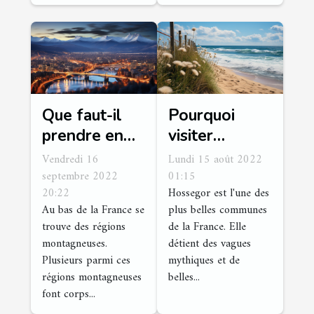
Que faut-il
Pourquoi
prendre en
visiter
compte pour
Hossegor ?
Vendredi 16
Lundi 15 août 2022
réussir le
septembre 2022
01:15
20:22
Hossegor est l'une des
tourisme à
Au bas de la France se
plus belles communes
Grenoble ?
trouve des régions
de la France. Elle
montagneuses.
détient des vagues
Plusieurs parmi ces
mythiques et de
régions montagneuses
belles...
font corps...