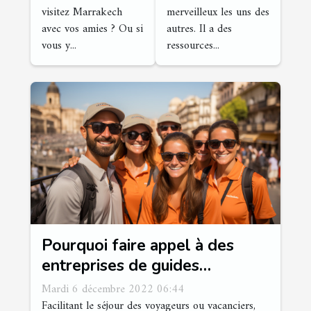
peuvent
visitez Marrakech
merveilleux les uns des
s'adonner à
avec vos amies ? Ou si
autres. Il a des
des ébats ?
vous y...
ressources...
Pourquoi faire appel à des
entreprises de guides
touristiques professionnels ?
Mardi 6 décembre 2022 06:44
Facilitant le séjour des voyageurs ou vacanciers,